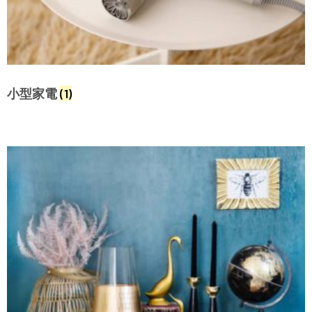
小型家電
(1)