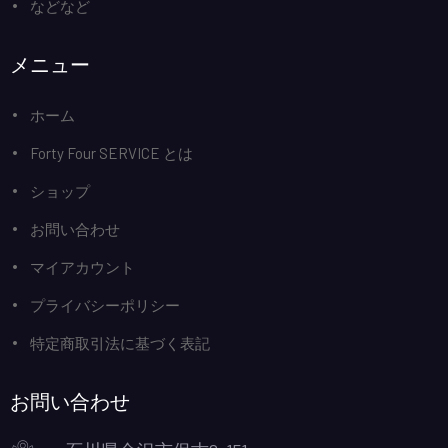
などなど
メニュー
ホーム
Forty Four SERVICE とは
ショップ
お問い合わせ
マイアカウント
プライバシーポリシー
特定商取引法に基づく表記
お問い合わせ