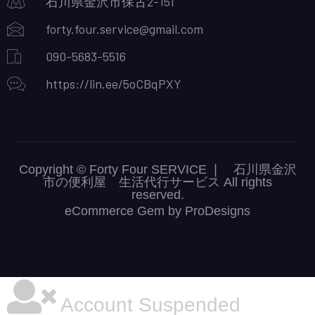
石川県金沢市保古2-151
forty.four.service@gmail.com
090-5683-5516
https://lin.ee/5oCBqPXY
Copyright © Forty Four SERVICE ❘ 石川県金沢
市の便利屋 生活代行サービス All rights
reserved.
eCommerce Gem by
ProDesigns
Account Suspended