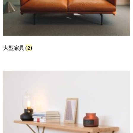
大型家具
(2)