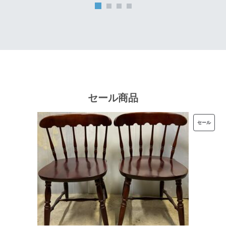
は
格
¥32,000
は
で
¥25,600
し
で
た。
す。
セール商品
販
セール
売
中
の
商
品