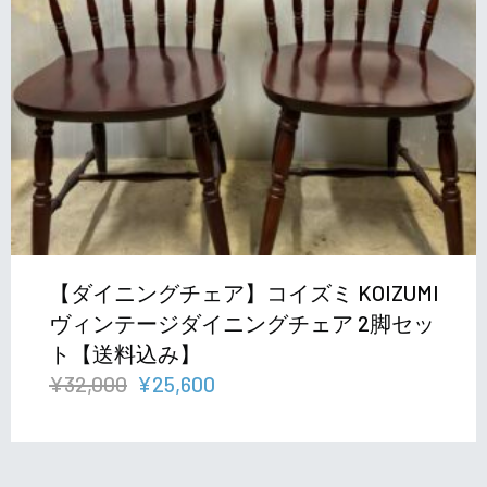
【ダイニングチェア】コイズミ KOIZUMI
ヴィンテージダイニングチェア 2脚セッ
ト【送料込み】
元
現
¥
32,000
¥
25,600
の
在
価
の
格
価