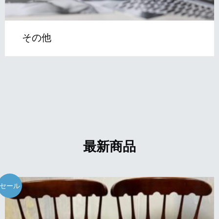
その他
最新商品
セール