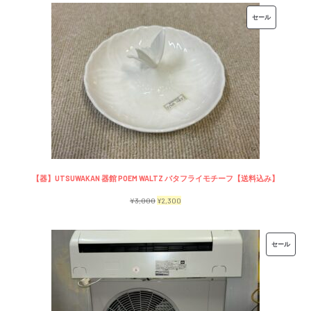
価
の
販
セール
格
価
売
は
格
中
¥7,500
は
の
で
¥6,500
商
し
で
品
た。
す。
【器】UTSUWAKAN 器館 POEM WALTZ バタフライモチーフ【送料込み】
元
現
¥
3,000
¥
2,300
の
在
価
の
販
セール
格
価
売
は
格
中
¥3,000
は
の