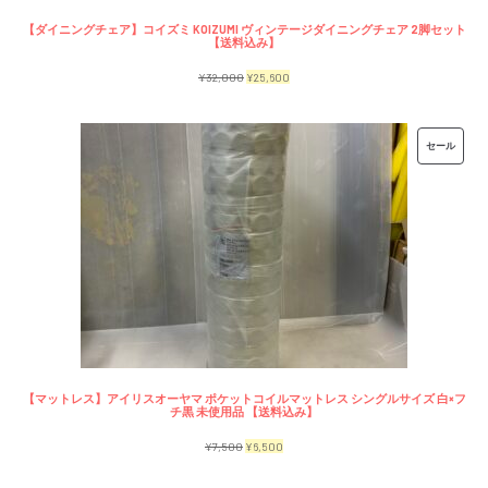
【ダイニングチェア】コイズミ KOIZUMI ヴィンテージダイニングチェア 2脚セット
【送料込み】
元
現
¥
32,000
¥
25,600
の
在
価
の
販
セール
格
価
売
は
格
中
¥32,000
は
の
で
¥25,600
商
し
で
品
た。
す。
【マットレス】アイリスオーヤマ ポケットコイルマットレス シングルサイズ 白×フ
チ黒 未使用品 【送料込み】
元
現
¥
7,500
¥
6,500
の
在