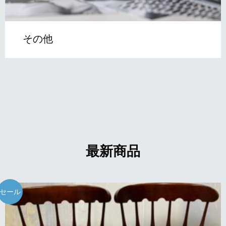
その他
最新商品
セール