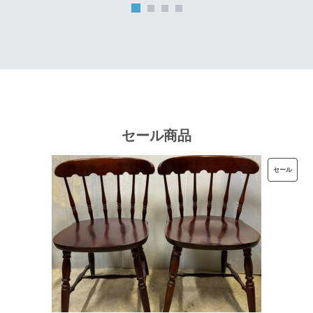
は
格
¥32,000
は
で
¥25,600
し
で
た。
す。
セール商品
販
セール
売
中
の
商
品