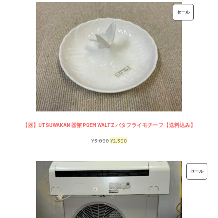
価
の
販
セール
格
価
売
は
格
中
¥7,500
は
の
で
¥6,500
商
し
で
品
た。
す。
【器】UTSUWAKAN 器館 POEM WALTZ バタフライモチーフ【送料込み】
元
現
¥
3,000
¥
2,300
の
在
価
の
販
セール
格
価
売
は
格
中
¥3,000
は
の