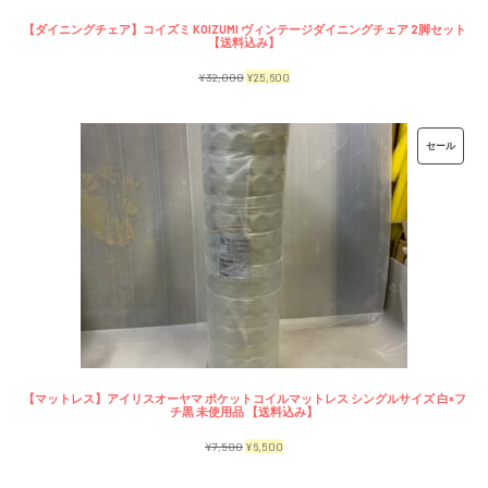
【ダイニングチェア】コイズミ KOIZUMI ヴィンテージダイニングチェア 2脚セット
【送料込み】
元
現
¥
32,000
¥
25,600
の
在
価
の
販
セール
格
価
売
は
格
中
¥32,000
は
の
で
¥25,600
商
し
で
品
た。
す。
【マットレス】アイリスオーヤマ ポケットコイルマットレス シングルサイズ 白×フ
チ黒 未使用品 【送料込み】
元
現
¥
7,500
¥
6,500
の
在