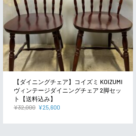
【ダイニングチェア】コイズミ KOIZUMI
ヴィンテージダイニングチェア 2脚セッ
ト【送料込み】
元
現
¥
32,000
¥
25,600
の
在
価
の
格
価