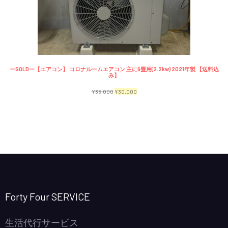
で
¥2,300
商
し
で
品
た。
す。
ーSOLDー【エアコン】 コロナルームエアコン 主に6畳用(2.2kw) 2021年製 【送料込
み】
元
現
¥
35,000
¥
30,000
の
在
価
の
格
価
は
格
¥35,000
は
で
¥30,000
し
で
Forty Four SERVICE
た。
す。
生活代行サービス