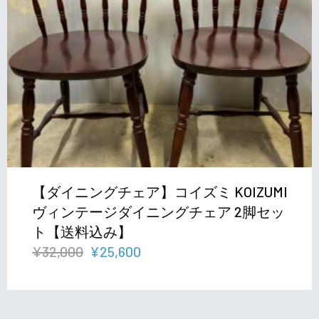
【ダイニングチェア】コイズミ KOIZUMI
ヴィンテージダイニングチェア 2脚セッ
ト【送料込み】
元
現
¥
32,000
¥
25,600
の
在
価
の
格
価