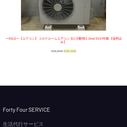
で
¥2,300
商
し
で
品
た。
す。
ーSOLDー【エアコン】 コロナルームエアコン 主に6畳用(2.2kw) 2021年製 【送料込
み】
元
現
¥
35,000
¥
30,000
の
在
価
の
格
価
は
格
¥35,000
は
で
¥30,000
し
で
Forty Four SERVICE
た。
す。
生活代行サービス