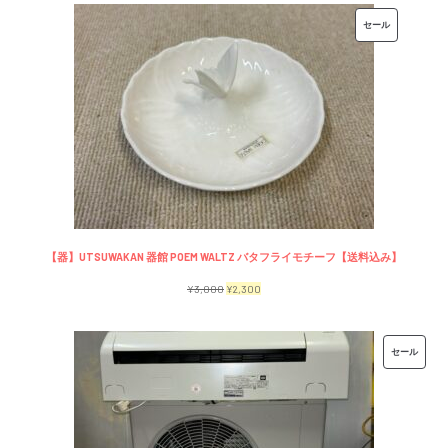
価
の
販
セール
格
価
売
は
格
中
¥7,500
は
の
で
¥6,500
商
し
で
品
た。
す。
【器】UTSUWAKAN 器館 POEM WALTZ バタフライモチーフ【送料込み】
元
現
¥
3,000
¥
2,300
の
在
価
の
販
セール
格
価
売
は
格
中
¥3,000
は
の