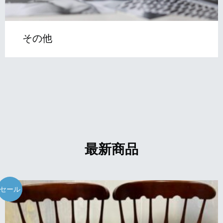
その他
最新商品
セール