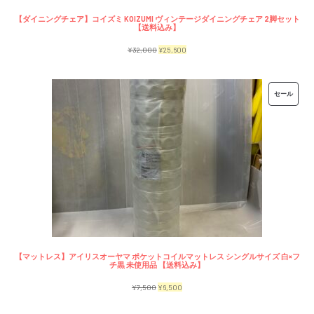
【ダイニングチェア】コイズミ KOIZUMI ヴィンテージダイニングチェア 2脚セット
【送料込み】
元
現
¥
32,000
¥
25,600
の
在
価
の
販
セール
格
価
売
は
格
中
¥32,000
は
の
で
¥25,600
商
し
で
品
た。
す。
【マットレス】アイリスオーヤマ ポケットコイルマットレス シングルサイズ 白×フ
チ黒 未使用品 【送料込み】
元
現
¥
7,500
¥
6,500
の
在