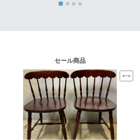
は
格
¥32,000
は
で
¥25,600
し
で
た。
す。
セール商品
販
セール
売
中
の
商
品