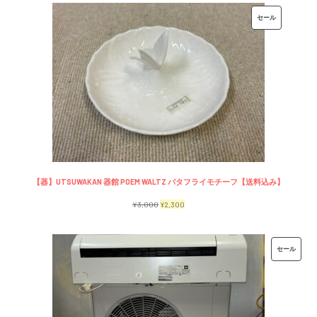
価
の
販
セール
格
価
売
は
格
中
¥7,500
は
の
で
¥6,500
商
し
で
品
た。
す。
【器】UTSUWAKAN 器館 POEM WALTZ バタフライモチーフ【送料込み】
元
現
¥
3,000
¥
2,300
の
在
価
の
販
セール
格
価
売
は
格
中
¥3,000
は
の