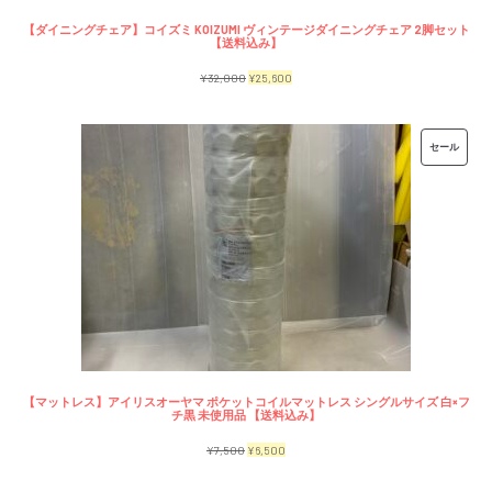
【ダイニングチェア】コイズミ KOIZUMI ヴィンテージダイニングチェア 2脚セット
【送料込み】
元
現
¥
32,000
¥
25,600
の
在
価
の
販
セール
格
価
売
は
格
中
¥32,000
は
の
で
¥25,600
商
し
で
品
た。
す。
【マットレス】アイリスオーヤマ ポケットコイルマットレス シングルサイズ 白×フ
チ黒 未使用品 【送料込み】
元
現
¥
7,500
¥
6,500
の
在