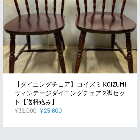
【ダイニングチェア】コイズミ KOIZUMI
ヴィンテージダイニングチェア 2脚セッ
ト【送料込み】
元
現
¥
32,000
¥
25,600
の
在
価
の
格
価