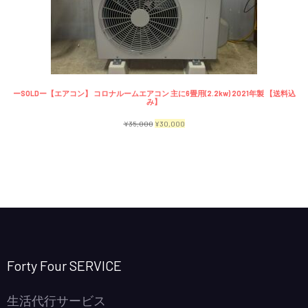
で
¥2,300
商
し
で
品
た。
す。
ーSOLDー【エアコン】 コロナルームエアコン 主に6畳用(2.2kw) 2021年製 【送料込
み】
元
現
¥
35,000
¥
30,000
の
在
価
の
格
価
は
格
¥35,000
は
で
¥30,000
し
で
Forty Four SERVICE
た。
す。
生活代行サービス