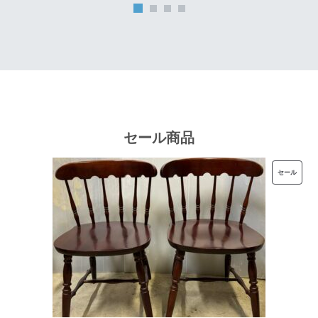
は
格
¥32,000
は
で
¥25,600
し
で
た。
す。
セール商品
販
セール
売
中
の
商
品