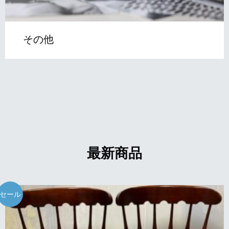
その他
最新商品
セール