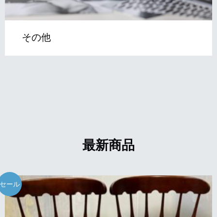
その他
最新商品
セール