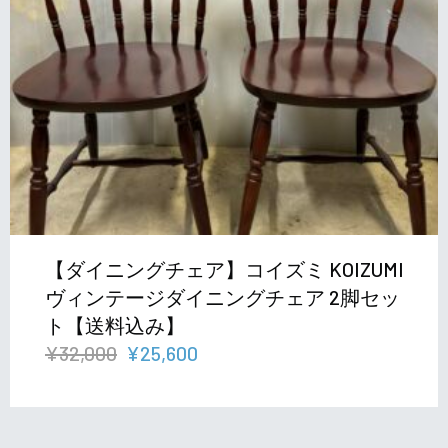
【ダイニングチェア】コイズミ KOIZUMI
ヴィンテージダイニングチェア 2脚セッ
ト【送料込み】
元
現
¥
32,000
¥
25,600
の
在
価
の
格
価