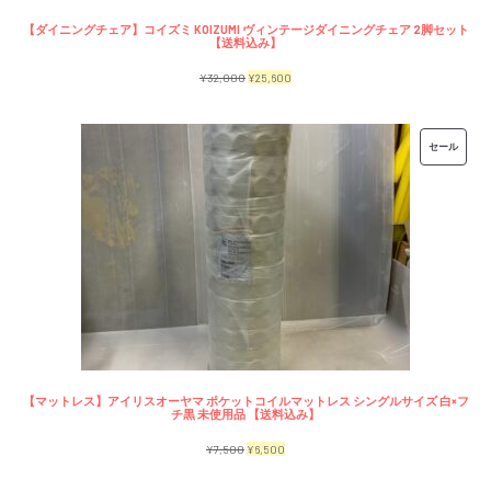
【ダイニングチェア】コイズミ KOIZUMI ヴィンテージダイニングチェア 2脚セット
【送料込み】
元
現
¥
32,000
¥
25,600
の
在
価
の
販
セール
格
価
売
は
格
中
¥32,000
は
の
で
¥25,600
商
し
で
品
た。
す。
【マットレス】アイリスオーヤマ ポケットコイルマットレス シングルサイズ 白×フ
チ黒 未使用品 【送料込み】
元
現
¥
7,500
¥
6,500
の
在