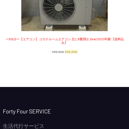
で
¥2,300
商
し
で
品
た。
す。
ーSOLDー【エアコン】 コロナルームエアコン 主に6畳用(2.2kw) 2021年製 【送料込
み】
元
現
¥
35,000
¥
30,000
の
在
価
の
格
価
は
格
¥35,000
は
で
¥30,000
し
で
Forty Four SERVICE
た。
す。
生活代行サービス