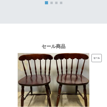
は
格
¥32,000
は
で
¥25,600
し
で
た。
す。
セール商品
販
セール
売
中
の
商
品