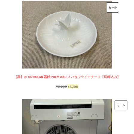
価
の
販
セール
格
価
売
は
格
中
¥7,500
は
の
で
¥6,500
商
し
で
品
た。
す。
【器】UTSUWAKAN 器館 POEM WALTZ バタフライモチーフ【送料込み】
元
現
¥
3,000
¥
2,300
の
在
価
の
販
セール
格
価
売
は
格
中
¥3,000
は
の