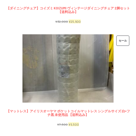
【ダイニングチェア】コイズミ KOIZUMI ヴィンテージダイニングチェア 2脚セット
【送料込み】
元
現
¥
32,000
¥
25,600
の
在
価
の
販
セール
格
価
売
は
格
中
¥32,000
は
の
で
¥25,600
商
し
で
品
た。
す。
【マットレス】アイリスオーヤマ ポケットコイルマットレス シングルサイズ 白×フ
チ黒 未使用品 【送料込み】
元
現
¥
7,500
¥
6,500
の
在