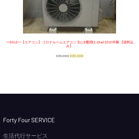
で
¥2,300
商
し
で
品
た。
す。
ーSOLDー【エアコン】 コロナルームエアコン 主に6畳用(2.2kw) 2021年製 【送料込
み】
元
現
¥
35,000
¥
30,000
の
在
価
の
格
価
は
格
¥35,000
は
で
¥30,000
し
で
Forty Four SERVICE
た。
す。
生活代行サービス