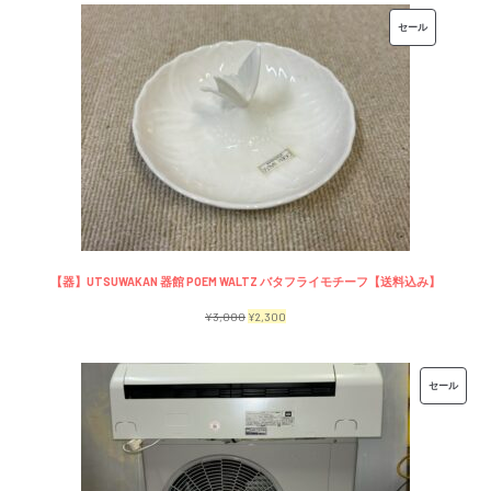
価
の
販
セール
格
価
売
は
格
中
¥7,500
は
の
で
¥6,500
商
し
で
品
た。
す。
【器】UTSUWAKAN 器館 POEM WALTZ バタフライモチーフ【送料込み】
元
現
¥
3,000
¥
2,300
の
在
価
の
販
セール
格
価
売
は
格
中
¥3,000
は
の