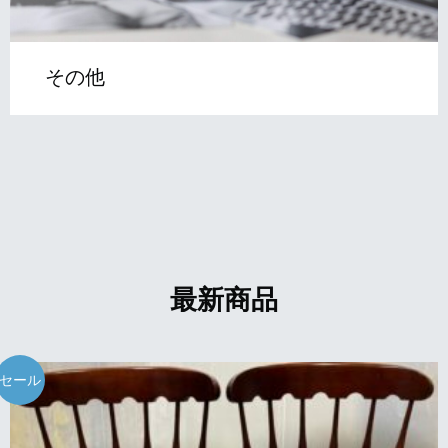
その他
最新商品
セール