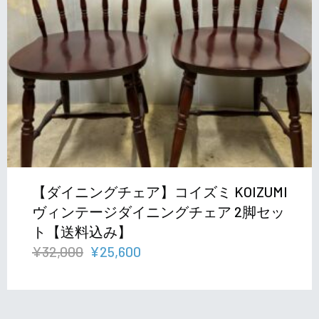
【ダイニングチェア】コイズミ KOIZUMI
ヴィンテージダイニングチェア 2脚セッ
ト【送料込み】
元
現
¥
32,000
¥
25,600
の
在
価
の
格
価