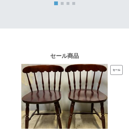
は
格
¥32,000
は
で
¥25,600
し
で
た。
す。
セール商品
販
セール
売
中
の
商
品