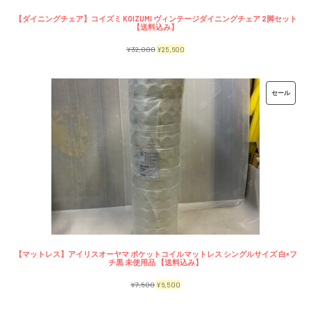
【ダイニングチェア】コイズミ KOIZUMI ヴィンテージダイニングチェア 2脚セット
【送料込み】
元
現
¥
32,000
¥
25,600
の
在
価
の
販
セール
格
価
売
は
格
中
¥32,000
は
の
で
¥25,600
商
し
で
品
た。
す。
【マットレス】アイリスオーヤマ ポケットコイルマットレス シングルサイズ 白×フ
チ黒 未使用品 【送料込み】
元
現
¥
7,500
¥
6,500
の
在