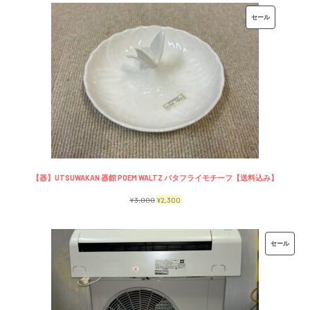
価
の
販
セール
格
価
売
は
格
中
¥7,500
は
の
で
¥6,500
商
し
で
品
た。
す。
【器】UTSUWAKAN 器館 POEM WALTZ バタフライモチーフ【送料込み】
元
現
¥
3,000
¥
2,300
の
在
価
の
販
セール
格
価
売
は
格
中
¥3,000
は
の