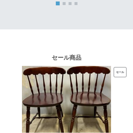
は
格
¥32,000
は
で
¥25,600
し
で
た。
す。
セール商品
販
セール
売
中
の
商
品