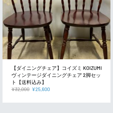
【ダイニングチェア】コイズミ KOIZUMI
ヴィンテージダイニングチェア 2脚セッ
ト【送料込み】
元
現
¥
32,000
¥
25,600
の
在
価
の
格
価