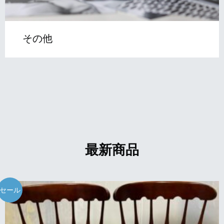
その他
最新商品
セール