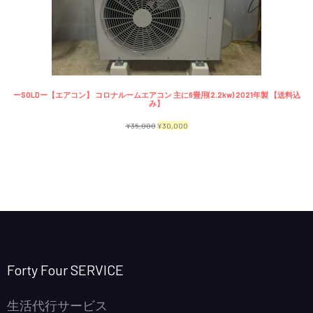
で
¥2,300
商
し
で
品
た。
す。
ーSOLDー【エアコン】 コロナルームエアコン 主に6畳用(2.2kw) 2021年製 【送料込
み】
元
現
¥
35,000
¥
30,000
の
在
価
の
格
価
は
格
¥35,000
は
で
¥30,000
し
で
Forty Four SERVICE
た。
す。
生活代行サービス