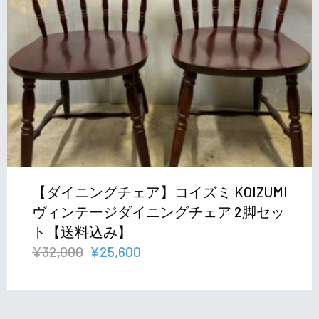
【ダイニングチェア】コイズミ KOIZUMI
ヴィンテージダイニングチェア 2脚セッ
ト【送料込み】
元
現
¥
32,000
¥
25,600
の
在
価
の
格
価