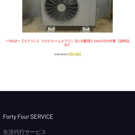
で
¥2,300
商
し
で
品
た。
す。
ーSOLDー【エアコン】 コロナルームエアコン 主に6畳用(2.2kw) 2021年製 【送料込
み】
元
現
¥
35,000
¥
30,000
の
在
価
の
格
価
は
格
¥35,000
は
で
¥30,000
し
で
Forty Four SERVICE
た。
す。
生活代行サービス