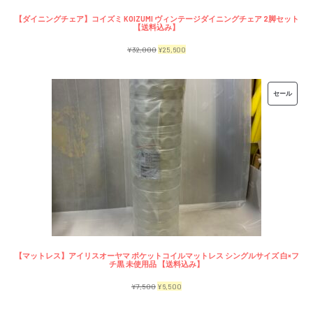
【ダイニングチェア】コイズミ KOIZUMI ヴィンテージダイニングチェア 2脚セット
【送料込み】
元
現
¥
32,000
¥
25,600
の
在
価
の
販
セール
格
価
売
は
格
中
¥32,000
は
の
で
¥25,600
商
し
で
品
た。
す。
【マットレス】アイリスオーヤマ ポケットコイルマットレス シングルサイズ 白×フ
チ黒 未使用品 【送料込み】
元
現
¥
7,500
¥
6,500
の
在