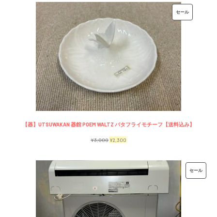
価
の
販
セール
格
価
売
は
格
中
¥7,500
は
の
で
¥6,500
商
し
で
品
た。
す。
【器】UTSUWAKAN 器館 POEM WALTZ バタフライモチーフ【送料込み】
元
現
¥
3,000
¥
2,300
の
在
価
の
販
セール
格
価
売
は
格
中
¥3,000
は
の