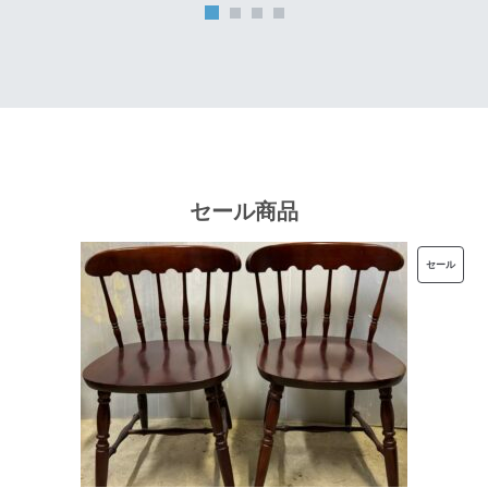
は
格
¥32,000
は
で
¥25,600
し
で
た。
す。
セール商品
販
セール
売
中
の
商
品