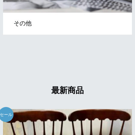
その他
最新商品
セール