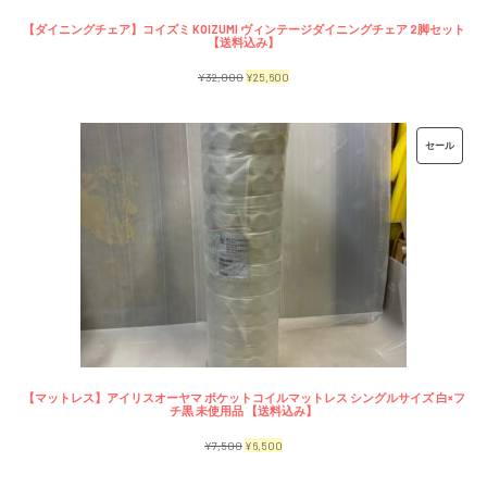
【ダイニングチェア】コイズミ KOIZUMI ヴィンテージダイニングチェア 2脚セット
【送料込み】
元
現
¥
32,000
¥
25,600
の
在
価
の
販
セール
格
価
売
は
格
中
¥32,000
は
の
で
¥25,600
商
し
で
品
た。
す。
【マットレス】アイリスオーヤマ ポケットコイルマットレス シングルサイズ 白×フ
チ黒 未使用品 【送料込み】
元
現
¥
7,500
¥
6,500
の
在