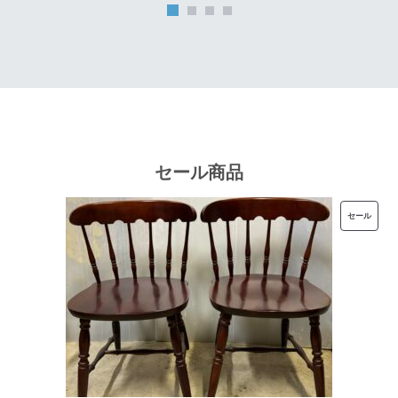
は
格
¥32,000
は
で
¥25,600
し
で
た。
す。
セール商品
販
セール
売
中
の
商
品