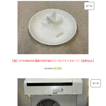
価
の
販
セール
格
価
売
は
格
中
¥7,500
は
の
で
¥6,500
商
し
で
品
た。
す。
【器】UTSUWAKAN 器館 POEM WALTZ バタフライモチーフ【送料込み】
元
現
¥
3,000
¥
2,300
の
在
価
の
販
セール
格
価
売
は
格
中
¥3,000
は
の