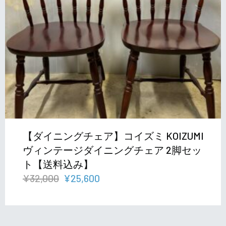
【ダイニングチェア】コイズミ KOIZUMI
ヴィンテージダイニングチェア 2脚セッ
ト【送料込み】
元
現
¥
32,000
¥
25,600
の
在
価
の
格
価