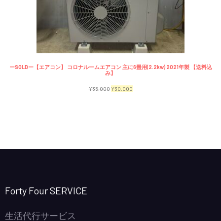
で
¥2,300
商
し
で
品
た。
す。
ーSOLDー【エアコン】 コロナルームエアコン 主に6畳用(2.2kw) 2021年製 【送料込
み】
元
現
¥
35,000
¥
30,000
の
在
価
の
格
価
は
格
¥35,000
は
で
¥30,000
し
で
Forty Four SERVICE
た。
す。
生活代行サービス