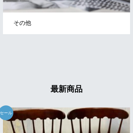
その他
最新商品
セール