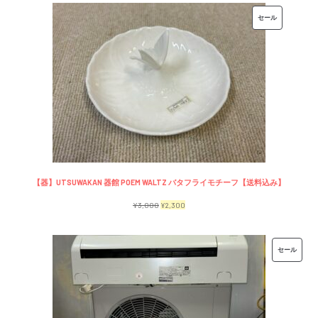
価
の
販
セール
格
価
売
は
格
中
¥7,500
は
の
で
¥6,500
商
し
で
品
た。
す。
【器】UTSUWAKAN 器館 POEM WALTZ バタフライモチーフ【送料込み】
元
現
¥
3,000
¥
2,300
の
在
価
の
販
セール
格
価
売
は
格
中
¥3,000
は
の