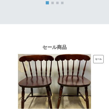
は
格
¥32,000
は
で
¥25,600
し
で
た。
す。
セール商品
販
セール
売
中
の
商
品