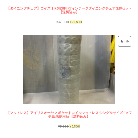
【ダイニングチェア】コイズミ KOIZUMI ヴィンテージダイニングチェア 2脚セット
【送料込み】
元
現
¥
32,000
¥
25,600
の
在
価
の
販
セール
格
価
売
は
格
中
¥32,000
は
の
で
¥25,600
商
し
で
品
た。
す。
【マットレス】アイリスオーヤマ ポケットコイルマットレス シングルサイズ 白×フ
チ黒 未使用品 【送料込み】
元
現
¥
7,500
¥
6,500
の
在