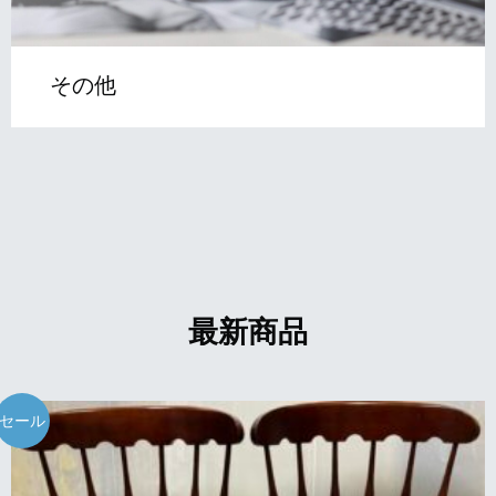
その他
最新商品
セール