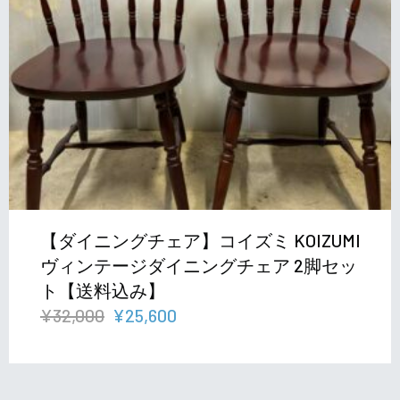
【ダイニングチェア】コイズミ KOIZUMI
ヴィンテージダイニングチェア 2脚セッ
ト【送料込み】
元
現
¥
32,000
¥
25,600
の
在
価
の
格
価