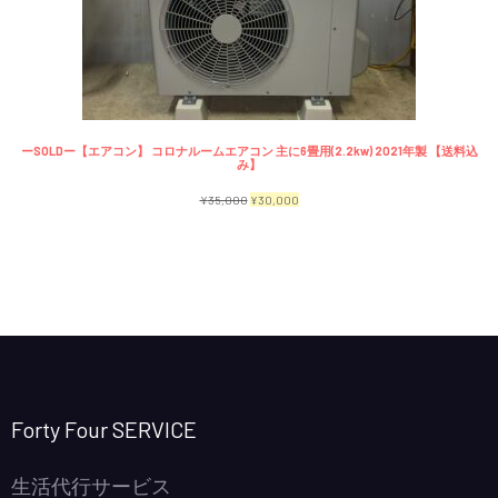
で
¥2,300
商
し
で
品
た。
す。
ーSOLDー【エアコン】 コロナルームエアコン 主に6畳用(2.2kw) 2021年製 【送料込
み】
元
現
¥
35,000
¥
30,000
の
在
価
の
格
価
は
格
¥35,000
は
で
¥30,000
し
で
Forty Four SERVICE
た。
す。
生活代行サービス