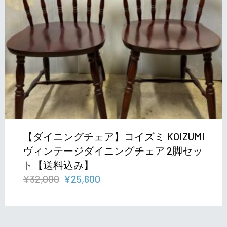
【ダイニングチェア】コイズミ KOIZUMI
ヴィンテージダイニングチェア 2脚セッ
ト【送料込み】
元
現
¥
32,000
¥
25,600
の
在
価
の
格
価