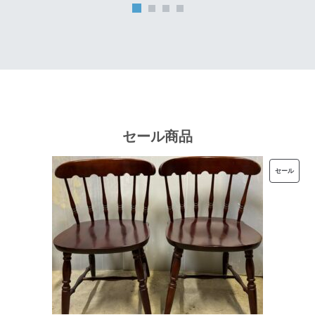
は
格
¥32,000
は
で
¥25,600
し
で
た。
す。
セール商品
販
セール
売
中
の
商
品