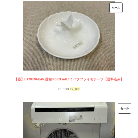
価
の
販
セール
格
価
売
は
格
中
¥7,500
は
の
で
¥6,500
商
し
で
品
た。
す。
【器】UTSUWAKAN 器館 POEM WALTZ バタフライモチーフ【送料込み】
元
現
¥
3,000
¥
2,300
の
在
価
の
販
セール
格
価
売
は
格
中
¥3,000
は
の