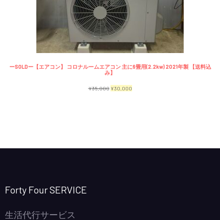
で
¥2,300
商
し
で
品
た。
す。
ーSOLDー【エアコン】 コロナルームエアコン 主に6畳用(2.2kw) 2021年製 【送料込
み】
元
現
¥
35,000
¥
30,000
の
在
価
の
格
価
は
格
¥35,000
は
で
¥30,000
し
で
Forty Four SERVICE
た。
す。
生活代行サービス