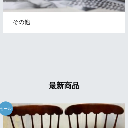
その他
最新商品
セール