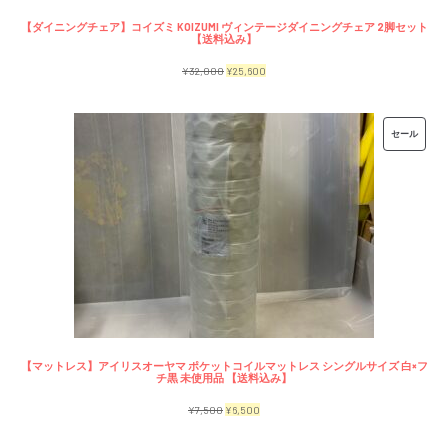
【ダイニングチェア】コイズミ KOIZUMI ヴィンテージダイニングチェア 2脚セット
【送料込み】
元
現
¥
32,000
¥
25,600
の
在
価
の
販
セール
格
価
売
は
格
中
¥32,000
は
の
で
¥25,600
商
し
で
品
た。
す。
【マットレス】アイリスオーヤマ ポケットコイルマットレス シングルサイズ 白×フ
チ黒 未使用品 【送料込み】
元
現
¥
7,500
¥
6,500
の
在