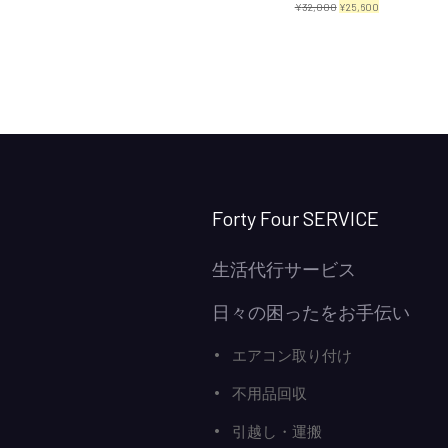
元
現
¥
32,000
¥
25,600
の
在
価
の
格
価
は
格
¥32,000
は
で
¥25,600
し
で
Forty Four SERVICE
た。
す。
生活代行サービス
日々の困ったをお手伝い
エアコン取り付け
不用品回収
引越し・運搬