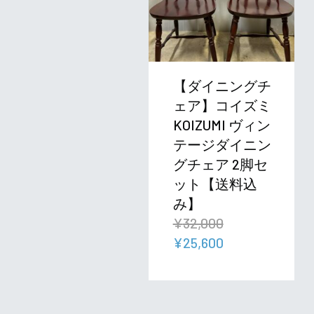
【ダイニングチ
ェア】コイズミ
KOIZUMI ヴィン
テージダイニン
グチェア 2脚セ
ット【送料込
み】
¥
32,000
元
現
¥
25,600
の
在
価
の
格
価