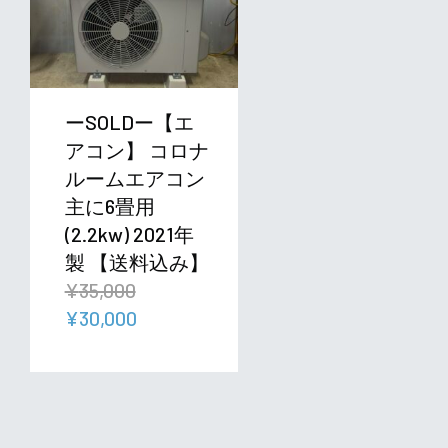
ーSOLDー【エ
アコン】 コロナ
ルームエアコン
主に6畳用
(2.2kw) 2021年
製 【送料込み】
¥
35,000
元
現
¥
30,000
の
在
価
の
格
価
は
格