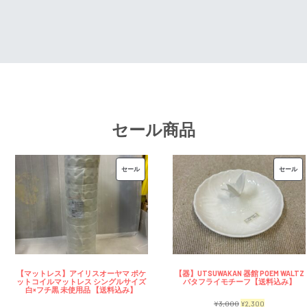
¥7,500
は
で
¥2,3
で
¥6,500
し
で
し
で
た。
す。
た。
す。
セール商品
販
販
セール
セール
売
売
中
中
の
の
商
商
品
品
【マットレス】アイリスオーヤマ ポケ
【器】UTSUWAKAN 器館 POEM WALTZ
ットコイルマットレス シングルサイズ
バタフライモチーフ【送料込み】
白×フチ黒 未使用品 【送料込み】
元
現
¥
3,000
¥
2,300