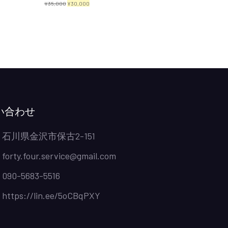
元
現
¥
35,000
¥
30,000
の
在
価
の
格
価
は
格
¥35,000
は
で
¥30,000
し
で
い合わせ
た。
す。
石川県金沢市保古2-151
forty.four.service@gmail.com
090-5683-5516
https://lin.ee/5oCBqPXY