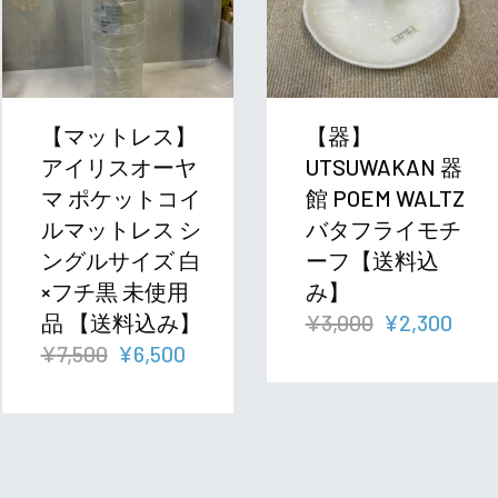
【マットレス】
【器】
アイリスオーヤ
UTSUWAKAN 器
マ ポケットコイ
館 POEM WALTZ
ルマットレス シ
バタフライモチ
ングルサイズ 白
ーフ【送料込
×フチ黒 未使用
み】
元
現
品 【送料込み】
¥
3,000
¥
2,300
元
現
の
在
¥
7,500
¥
6,500
の
在
価
の
価
の
格
価
格
価
は
格
は
格
¥3,000
は