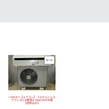
00
¥35,000
は
で
¥30,000
し
で
た。
す。
販
セール
売
中
の
商
品
ーSOLDー【エアコン】 コロナルームエ
アコン 主に6畳用(2.2kw) 2021年製
【送料込み】