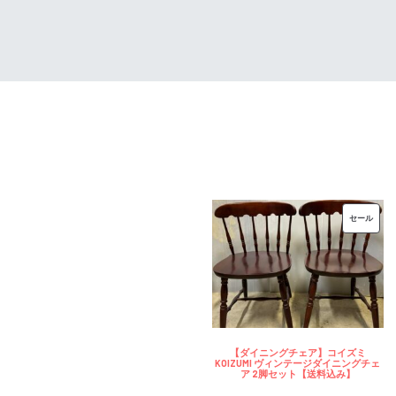
は
格
¥32,000
は
で
¥25,600
し
で
た。
す。
販
セール
売
中
の
商
品
【ダイニングチェア】コイズミ
KOIZUMI ヴィンテージダイニングチェ
ア 2脚セット【送料込み】