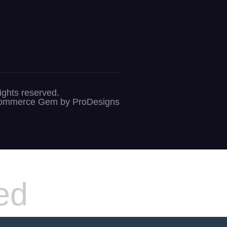
s reserved.
ommerce Gem by
ProDesigns
ed