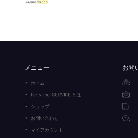
元
現
¥
7,500
¥
6,500
の
在
の
在
価
の
価
の
格
価
格
価
は
格
は
格
¥3,000
は
¥7,500
は
で
¥2,300
で
¥6,500
し
で
し
で
メニュー
お問
た。
す。
た。
す。
ホーム
Forty Four SERVICE とは
ショップ
お問い合わせ
マイアカウント