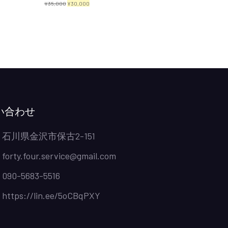
元
現
¥
35,000
¥
30,000
の
在
価
の
格
価
は
格
¥35,000
は
で
¥30,000
し
で
い合わせ
た。
す。
石川県金沢市保古2-151
forty.four.service@gmail.com
090-5683-5516
https://lin.ee/5oCBqPXY