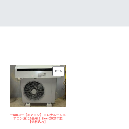
00
¥35,000
は
で
¥30,000
し
で
た。
す。
販
セール
売
中
の
商
品
ーSOLDー【エアコン】 コロナルームエ
アコン 主に6畳用(2.2kw) 2021年製
【送料込み】