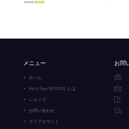
元
現
¥
7,500
¥
6,500
の
在
の
在
価
の
価
の
格
価
格
価
は
格
は
格
¥3,000
は
¥7,500
は
で
¥2,300
で
¥6,500
し
で
し
で
メニュー
お問
た。
す。
た。
す。
ホーム
Forty Four SERVICE とは
ショップ
お問い合わせ
マイアカウント