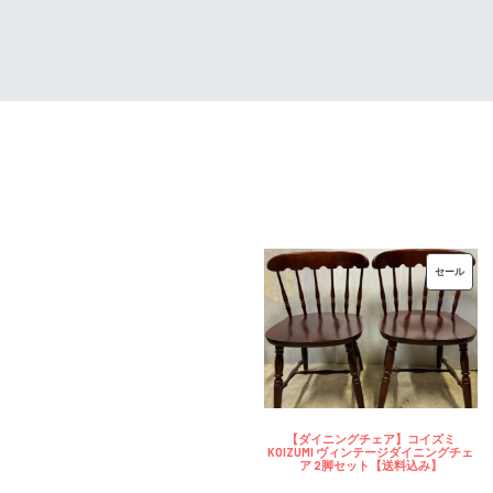
は
格
¥32,000
は
で
¥25,600
し
で
た。
す。
販
セール
売
中
の
商
品
【ダイニングチェア】コイズミ
KOIZUMI ヴィンテージダイニングチェ
ア 2脚セット【送料込み】