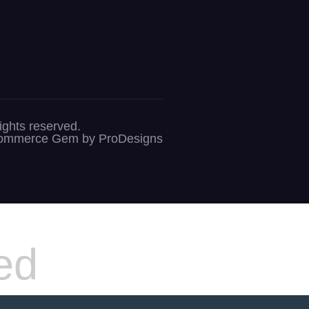
s reserved.
ommerce Gem by
ProDesigns
ed