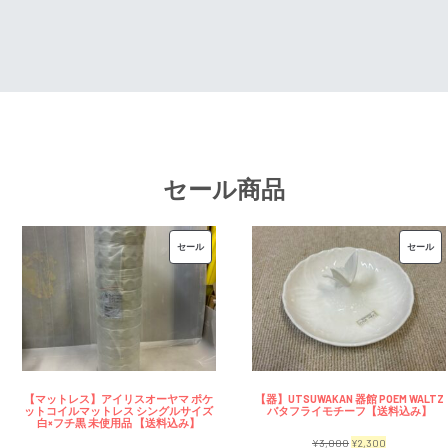
¥7,500
は
で
¥2,3
で
¥6,500
し
で
し
で
た。
す。
た。
す。
セール商品
販
販
セール
セール
売
売
中
中
の
の
商
商
品
品
【マットレス】アイリスオーヤマ ポケ
【器】UTSUWAKAN 器館 POEM WALTZ
ットコイルマットレス シングルサイズ
バタフライモチーフ【送料込み】
白×フチ黒 未使用品 【送料込み】
元
現
¥
3,000
¥
2,300