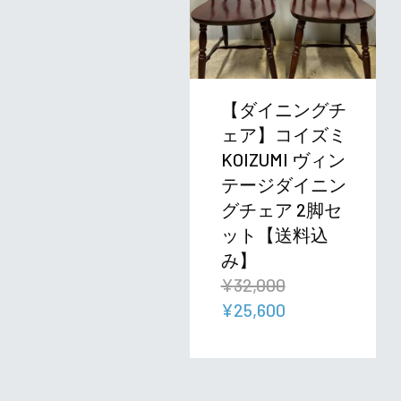
【ダイニングチ
ェア】コイズミ
KOIZUMI ヴィン
テージダイニン
グチェア 2脚セ
ット【送料込
み】
¥
32,000
元
現
¥
25,600
の
在
価
の
格
価