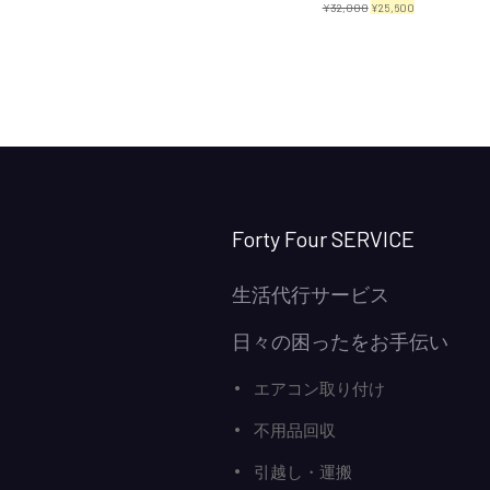
元
現
¥
32,000
¥
25,600
の
在
価
の
格
価
は
格
¥32,000
は
で
¥25,600
し
で
Forty Four SERVICE
た。
す。
生活代行サービス
日々の困ったをお手伝い
エアコン取り付け
不用品回収
引越し・運搬