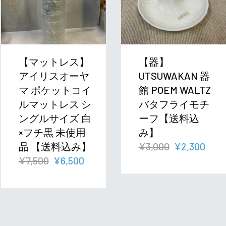
【マットレス】
【器】
アイリスオーヤ
UTSUWAKAN 器
マ ポケットコイ
館 POEM WALTZ
ルマットレス シ
バタフライモチ
ングルサイズ 白
ーフ【送料込
×フチ黒 未使用
み】
元
現
品 【送料込み】
¥
3,000
¥
2,300
元
現
の
在
¥
7,500
¥
6,500
の
在
価
の
価
の
格
価
格
価
は
格
は
格
¥3,000
は