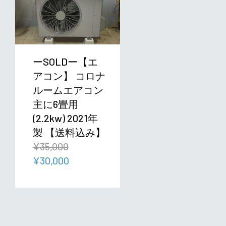
ーSOLDー【エ
アコン】 コロナ
ルームエアコン
主に6畳用
(2.2kw) 2021年
製 【送料込み】
¥
35,000
元
現
¥
30,000
の
在
価
の
格
価
は
格