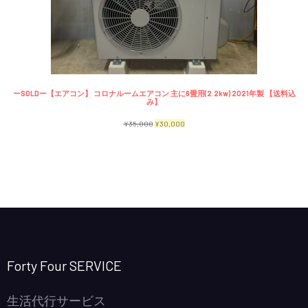
で
¥2,300
商
し
で
品
た。
す。
ーSOLDー【エアコン】 コロナルームエアコン 主に6畳用(2.2kw) 2021年製 【送料込
み】
元
現
¥
35,000
¥
30,000
の
在
価
の
格
価
は
格
¥35,000
は
で
¥30,000
し
で
Forty Four SERVICE
た。
す。
生活代行サービス