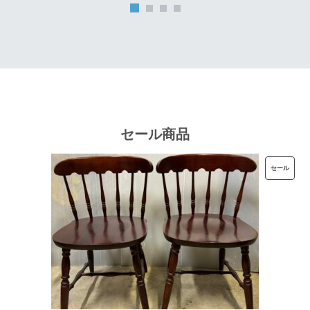
は
格
¥32,000
は
で
¥25,600
し
で
た。
す。
セール商品
販
セール
売
中
の
商
品