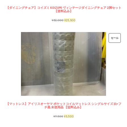
【ダイニングチェア】コイズミ KOIZUMI ヴィンテージダイニングチェア 2脚セット
【送料込み】
元
現
¥
32,000
¥
25,600
の
在
価
の
販
セール
格
価
売
は
格
中
¥32,000
は
の
で
¥25,600
商
し
で
品
た。
す。
【マットレス】アイリスオーヤマ ポケットコイルマットレス シングルサイズ 白×フ
チ黒 未使用品 【送料込み】
元
現
¥
7,500
¥
6,500
の
在