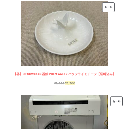
価
の
販
セール
格
価
売
は
格
中
¥7,500
は
の
で
¥6,500
商
し
で
品
た。
す。
【器】UTSUWAKAN 器館 POEM WALTZ バタフライモチーフ【送料込み】
元
現
¥
3,000
¥
2,300
の
在
価
の
販
セール
格
価
売
は
格
中
¥3,000
は
の