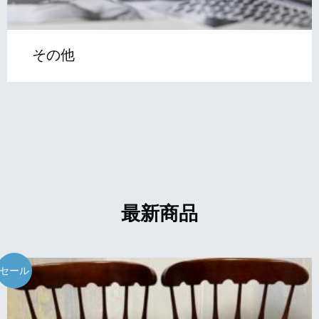
その他
最新商品
セール