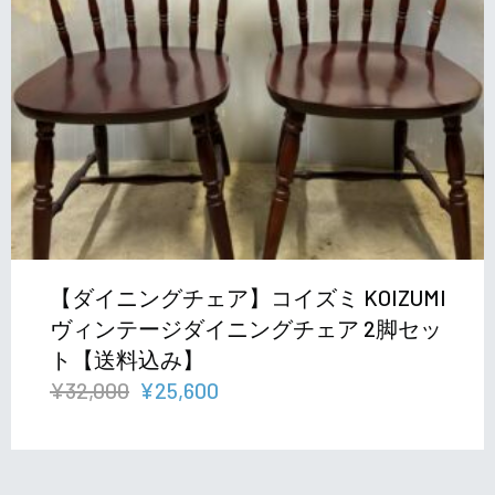
【ダイニングチェア】コイズミ KOIZUMI
ヴィンテージダイニングチェア 2脚セッ
ト【送料込み】
元
現
¥
32,000
¥
25,600
の
在
価
の
格
価