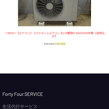
で
¥2,300
商
し
で
品
た。
す。
ーSOLDー【エアコン】 コロナルームエアコン 主に6畳用(2.2kw) 2021年製 【送料込
み】
元
現
¥
35,000
¥
30,000
の
在
価
の
格
価
は
格
¥35,000
は
で
¥30,000
し
で
Forty Four SERVICE
た。
す。
生活代行サービス