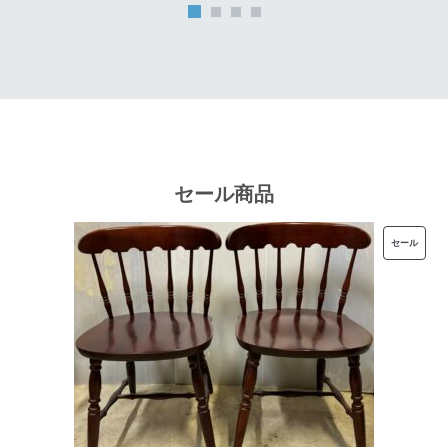
は
格
¥32,000
は
で
¥25,600
し
で
た。
す。
セール商品
販
セール
売
中
の
商
品