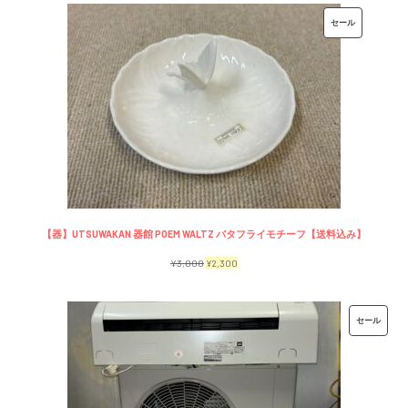
価
の
販
セール
格
価
売
は
格
中
¥7,500
は
の
で
¥6,500
商
し
で
品
た。
す。
【器】UTSUWAKAN 器館 POEM WALTZ バタフライモチーフ【送料込み】
元
現
¥
3,000
¥
2,300
の
在
価
の
販
セール
格
価
売
は
格
中
¥3,000
は
の