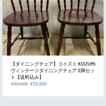
【ダイニングチェア】コイズミ KOIZUMI
ヴィンテージダイニングチェア 2脚セッ
ト【送料込み】
元
現
¥
32,000
¥
25,600
の
在
価
の
格
価