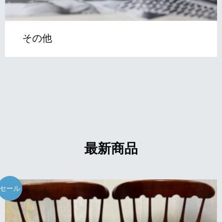
その他
最新商品
セール