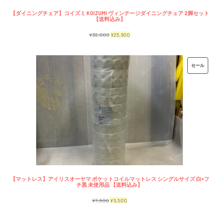
【ダイニングチェア】コイズミ KOIZUMI ヴィンテージダイニングチェア 2脚セット
【送料込み】
元
現
¥
32,000
¥
25,600
の
在
価
の
販
セール
格
価
売
は
格
中
¥32,000
は
の
で
¥25,600
商
し
で
品
た。
す。
【マットレス】アイリスオーヤマ ポケットコイルマットレス シングルサイズ 白×フ
チ黒 未使用品 【送料込み】
元
現
¥
7,500
¥
6,500
の
在