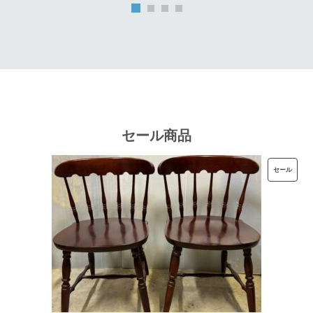
は
格
¥32,000
は
で
¥25,600
し
で
た。
す。
セール商品
販
セール
売
中
の
商
品