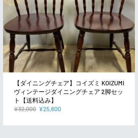
【ダイニングチェア】コイズミ KOIZUMI
ヴィンテージダイニングチェア 2脚セッ
ト【送料込み】
元
現
¥
32,000
¥
25,600
の
在
価
の
格
価