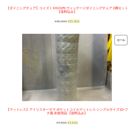
【ダイニングチェア】コイズミ KOIZUMI ヴィンテージダイニングチェア 2脚セット
【送料込み】
元
現
¥
32,000
¥
25,600
の
在
価
の
販
セール
格
価
売
は
格
中
¥32,000
は
の
で
¥25,600
商
し
で
品
た。
す。
【マットレス】アイリスオーヤマ ポケットコイルマットレス シングルサイズ 白×フ
チ黒 未使用品 【送料込み】
元
現
¥
7,500
¥
6,500
の
在