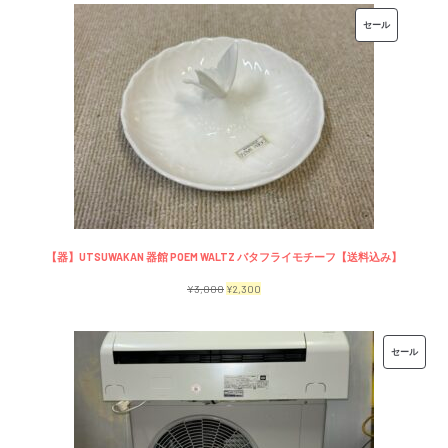
価
の
販
セール
格
価
売
は
格
中
¥7,500
は
の
で
¥6,500
商
し
で
品
た。
す。
【器】UTSUWAKAN 器館 POEM WALTZ バタフライモチーフ【送料込み】
元
現
¥
3,000
¥
2,300
の
在
価
の
販
セール
格
価
売
は
格
中
¥3,000
は
の