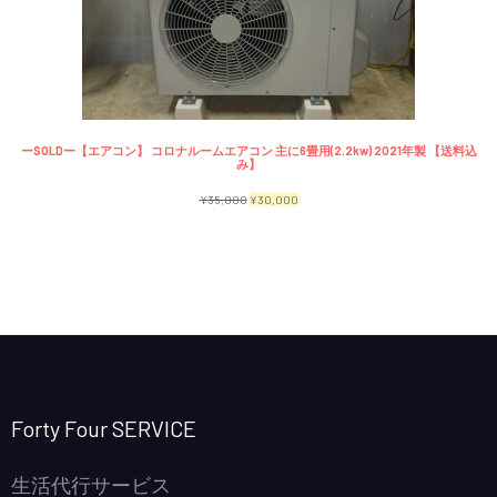
で
¥2,300
商
し
で
品
た。
す。
ーSOLDー【エアコン】 コロナルームエアコン 主に6畳用(2.2kw) 2021年製 【送料込
み】
元
現
¥
35,000
¥
30,000
の
在
価
の
格
価
は
格
¥35,000
は
で
¥30,000
し
で
Forty Four SERVICE
た。
す。
生活代行サービス