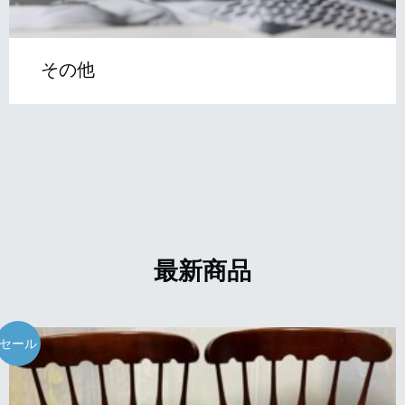
その他
最新商品
セール