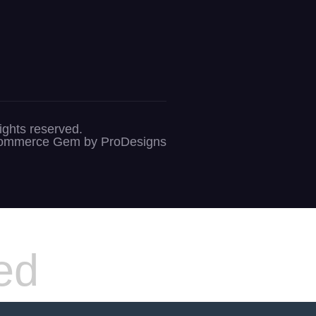
s reserved.
ommerce Gem by
ProDesigns
ed