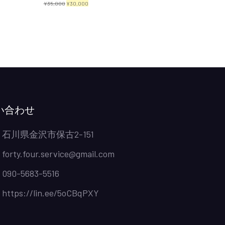
元
現
¥
35,000
¥
30,000
の
在
価
の
格
価
は
格
¥35,000
は
で
¥30,000
し
で
い合わせ
た。
す。
石川県金沢市保古2-151
forty.four.service@gmail.com
090-5683-5516
https://lin.ee/5oCBqPXY