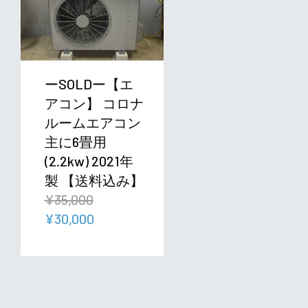
ーSOLDー【エ
アコン】 コロナ
ルームエアコン
主に6畳用
(2.2kw) 2021年
製 【送料込み】
¥
35,000
元
現
¥
30,000
の
在
価
の
格
価
は
格