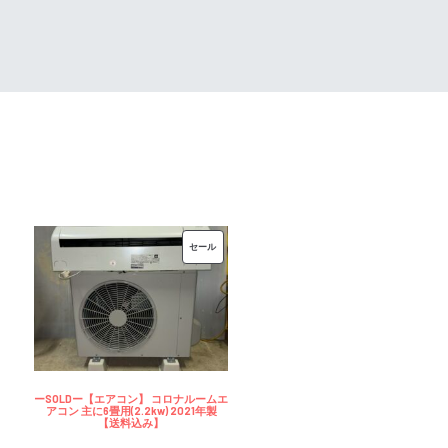
00
¥35,000
は
で
¥30,000
し
で
た。
す。
販
セール
売
中
の
商
品
ーSOLDー【エアコン】 コロナルームエ
アコン 主に6畳用(2.2kw) 2021年製
【送料込み】