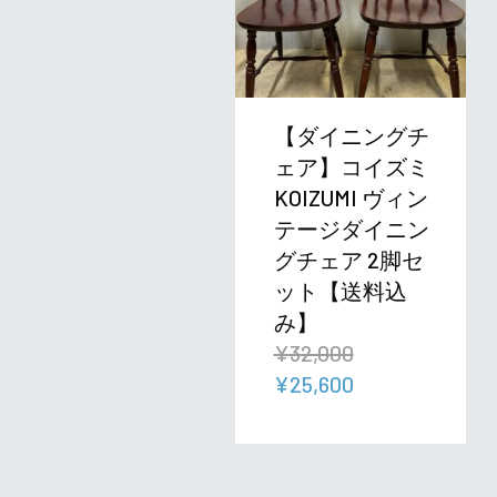
【ダイニングチ
ェア】コイズミ
KOIZUMI ヴィン
テージダイニン
グチェア 2脚セ
ット【送料込
み】
¥
32,000
元
現
¥
25,600
の
在
価
の
格
価