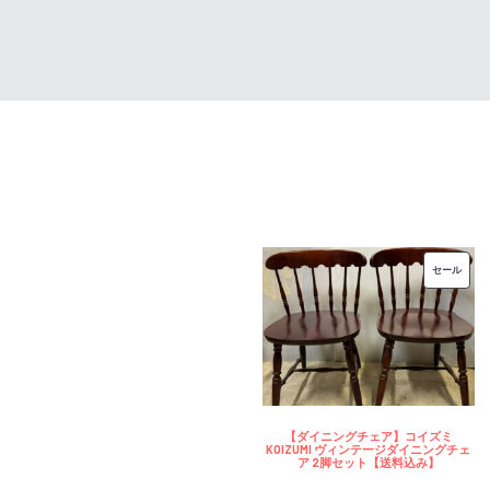
は
格
¥32,000
は
で
¥25,600
し
で
た。
す。
販
セール
売
中
の
商
品
【ダイニングチェア】コイズミ
KOIZUMI ヴィンテージダイニングチェ
ア 2脚セット【送料込み】