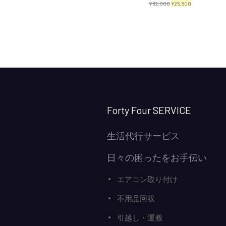
元
現
¥
32,000
¥
25,600
の
在
価
の
格
価
は
格
¥32,000
は
で
¥25,600
し
で
Forty Four SERVICE
た。
す。
生活代行サービス
日々の困ったをお手伝い
エアコン取り付け
不用品回収
引越し・運搬