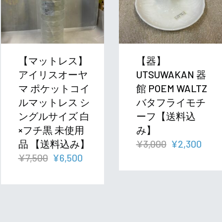
【マットレス】
【器】
アイリスオーヤ
UTSUWAKAN 器
マ ポケットコイ
館 POEM WALTZ
ルマットレス シ
バタフライモチ
ングルサイズ 白
ーフ【送料込
×フチ黒 未使用
み】
元
現
品 【送料込み】
¥
3,000
¥
2,300
元
現
の
在
¥
7,500
¥
6,500
の
在
価
の
価
の
格
価
格
価
は
格
は
格
¥3,000
は