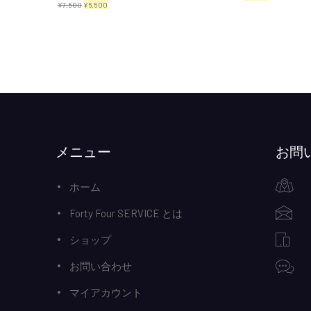
元
現
¥
7,500
¥
6,500
の
在
の
在
価
の
価
の
格
価
格
価
は
格
は
格
¥3,000
は
¥7,500
は
で
¥2,300
で
¥6,500
し
で
し
で
メニュー
お問
た。
す。
た。
す。
ホーム
Forty Four SERVICE とは
ショップ
お問い合わせ
マイアカウント