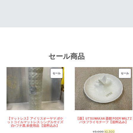
¥7,500
は
で
¥2,3
で
¥6,500
し
で
し
で
た。
す。
た。
す。
セール商品
販
販
セール
セール
売
売
中
中
の
の
商
商
品
品
【マットレス】アイリスオーヤマ ポケ
【器】UTSUWAKAN 器館 POEM WALTZ
ットコイルマットレス シングルサイズ
バタフライモチーフ【送料込み】
白×フチ黒 未使用品 【送料込み】
元
現
¥
3,000
¥
2,300