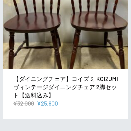
【ダイニングチェア】コイズミ KOIZUMI
ヴィンテージダイニングチェア 2脚セッ
ト【送料込み】
元
現
¥
32,000
¥
25,600
の
在
価
の
格
価