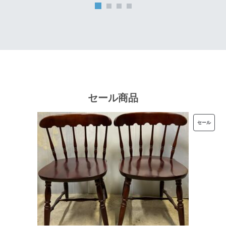
は
格
¥32,000
は
で
¥25,600
し
で
た。
す。
セール商品
販
セール
売
中
の
商
品