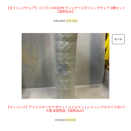
【ダイニングチェア】コイズミ KOIZUMI ヴィンテージダイニングチェア 2脚セット
【送料込み】
元
現
¥
32,000
¥
25,600
の
在
価
の
販
セール
格
価
売
は
格
中
¥32,000
は
の
で
¥25,600
商
し
で
品
た。
す。
【マットレス】アイリスオーヤマ ポケットコイルマットレス シングルサイズ 白×フ
チ黒 未使用品 【送料込み】
元
現
¥
7,500
¥
6,500
の
在