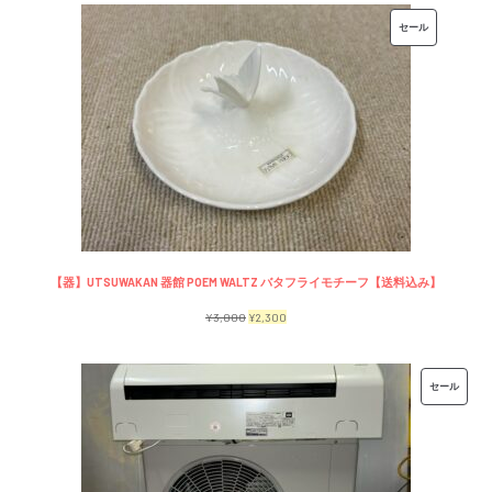
価
の
販
セール
格
価
売
は
格
中
¥7,500
は
の
で
¥6,500
商
し
で
品
た。
す。
【器】UTSUWAKAN 器館 POEM WALTZ バタフライモチーフ【送料込み】
元
現
¥
3,000
¥
2,300
の
在
価
の
販
セール
格
価
売
は
格
中
¥3,000
は
の