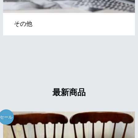
その他
最新商品
セール