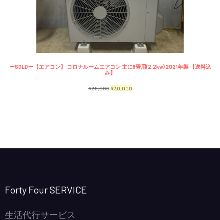
で
¥2,300
商
し
で
品
た。
す。
ーSOLDー【エアコン】 コロナルームエアコン 主に6畳用(2.2kw) 2021年製 【送料込
み】
元
現
¥
35,000
¥
30,000
の
在
価
の
格
価
は
格
¥35,000
は
で
¥30,000
し
で
Forty Four SERVICE
た。
す。
生活代行サービス