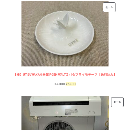
価
の
販
セール
格
価
売
は
格
中
¥7,500
は
の
で
¥6,500
商
し
で
品
た。
す。
【器】UTSUWAKAN 器館 POEM WALTZ バタフライモチーフ【送料込み】
元
現
¥
3,000
¥
2,300
の
在
価
の
販
セール
格
価
売
は
格
中
¥3,000
は
の