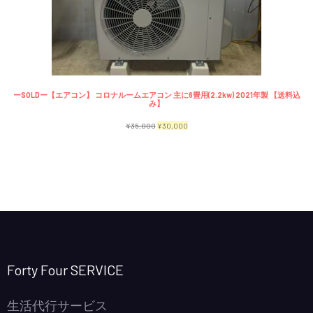
で
¥2,300
商
し
で
品
た。
す。
ーSOLDー【エアコン】 コロナルームエアコン 主に6畳用(2.2kw) 2021年製 【送料込
み】
元
現
¥
35,000
¥
30,000
の
在
価
の
格
価
は
格
¥35,000
は
で
¥30,000
し
で
Forty Four SERVICE
た。
す。
生活代行サービス