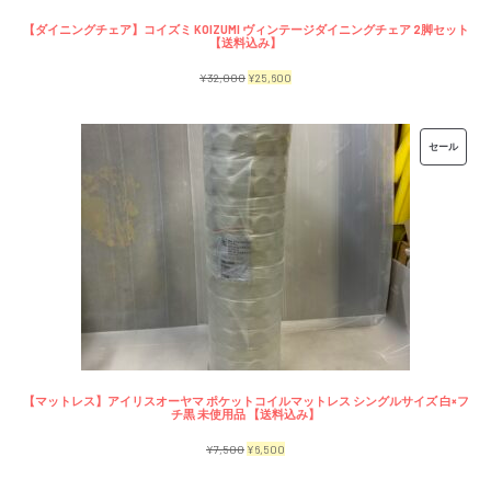
【ダイニングチェア】コイズミ KOIZUMI ヴィンテージダイニングチェア 2脚セット
【送料込み】
元
現
¥
32,000
¥
25,600
の
在
価
の
販
セール
格
価
売
は
格
中
¥32,000
は
の
で
¥25,600
商
し
で
品
た。
す。
【マットレス】アイリスオーヤマ ポケットコイルマットレス シングルサイズ 白×フ
チ黒 未使用品 【送料込み】
元
現
¥
7,500
¥
6,500
の
在