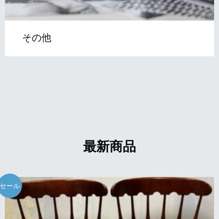
その他
最新商品
セール