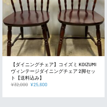
【ダイニングチェア】コイズミ KOIZUMI
ヴィンテージダイニングチェア 2脚セッ
ト【送料込み】
元
現
¥
32,000
¥
25,600
の
在
価
の
格
価