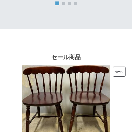
は
格
¥32,000
は
で
¥25,600
し
で
た。
す。
セール商品
販
セール
売
中
の
商
品