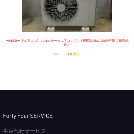
で
¥2,300
商
し
で
品
た。
す。
ーSOLDー【エアコン】 コロナルームエアコン 主に6畳用(2.2kw) 2021年製 【送料込
み】
元
現
¥
35,000
¥
30,000
の
在
価
の
格
価
は
格
¥35,000
は
で
¥30,000
し
で
Forty Four SERVICE
た。
す。
生活代行サービス