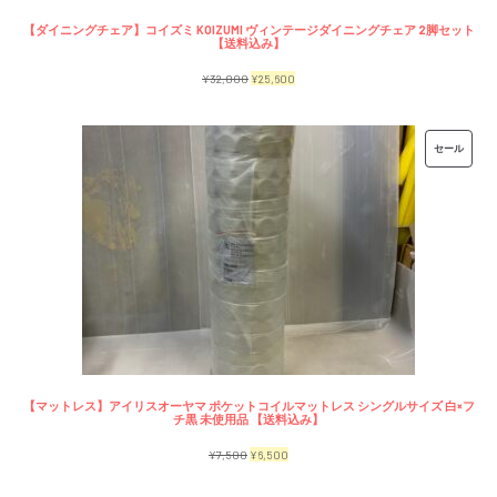
【ダイニングチェア】コイズミ KOIZUMI ヴィンテージダイニングチェア 2脚セット
【送料込み】
元
現
¥
32,000
¥
25,600
の
在
価
の
販
セール
格
価
売
は
格
中
¥32,000
は
の
で
¥25,600
商
し
で
品
た。
す。
【マットレス】アイリスオーヤマ ポケットコイルマットレス シングルサイズ 白×フ
チ黒 未使用品 【送料込み】
元
現
¥
7,500
¥
6,500
の
在