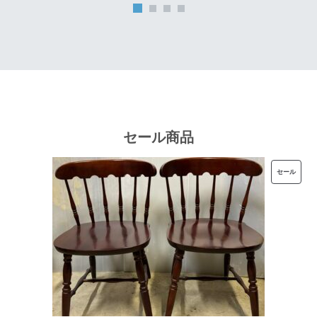
は
格
¥32,000
は
で
¥25,600
し
で
た。
す。
セール商品
販
セール
売
中
の
商
品