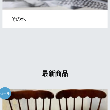
その他
最新商品
セール