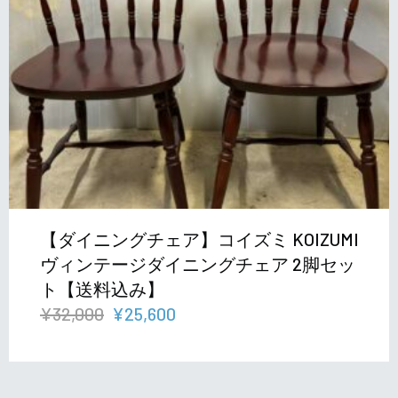
【ダイニングチェア】コイズミ KOIZUMI
ヴィンテージダイニングチェア 2脚セッ
ト【送料込み】
元
現
¥
32,000
¥
25,600
の
在
価
の
格
価