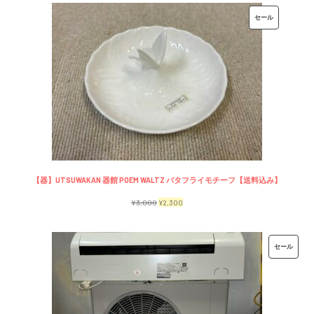
価
の
販
セール
格
価
売
は
格
中
¥7,500
は
の
で
¥6,500
商
し
で
品
た。
す。
【器】UTSUWAKAN 器館 POEM WALTZ バタフライモチーフ【送料込み】
元
現
¥
3,000
¥
2,300
の
在
価
の
販
セール
格
価
売
は
格
中
¥3,000
は
の