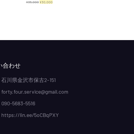
元
現
¥
35,000
¥
30,000
の
在
価
の
格
価
は
格
¥35,000
は
で
¥30,000
し
で
い合わせ
た。
す。
石川県金沢市保古2-151
forty.four.service@gmail.com
090-5683-5516
https://lin.ee/5oCBqPXY