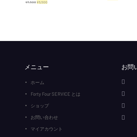
元
現
¥
7,500
¥
6,500
の
在
の
在
価
の
価
の
格
価
格
価
は
格
は
格
¥3,000
は
¥7,500
は
で
¥2,300
で
¥6,500
し
で
し
で
メニュー
お問
た。
す。
た。
す。
ホーム
Forty Four SERVICE とは
ショップ
お問い合わせ
マイアカウント