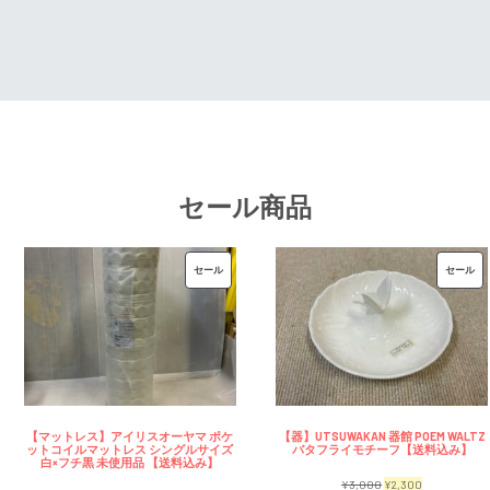
¥7,500
は
で
¥2,3
で
¥6,500
し
で
し
で
た。
す。
た。
す。
セール商品
販
販
セール
セール
売
売
中
中
の
の
商
商
品
品
【マットレス】アイリスオーヤマ ポケ
【器】UTSUWAKAN 器館 POEM WALTZ
ットコイルマットレス シングルサイズ
バタフライモチーフ【送料込み】
白×フチ黒 未使用品 【送料込み】
元
現
¥
3,000
¥
2,300