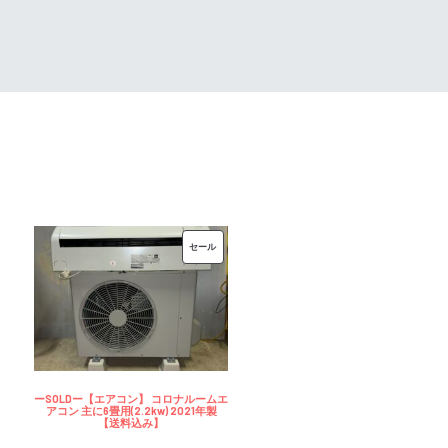
00
¥35,000
は
で
¥30,000
し
で
た。
す。
販
セール
売
中
の
商
品
ーSOLDー【エアコン】 コロナルームエ
アコン 主に6畳用(2.2kw) 2021年製
【送料込み】