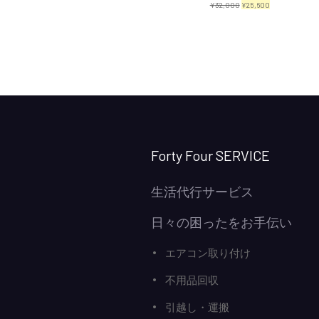
元
現
¥
32,000
¥
25,600
の
在
価
の
格
価
は
格
¥32,000
は
で
¥25,600
し
で
Forty Four SERVICE
た。
す。
生活代行サービス
日々の困ったをお手伝い
エアコン取り付け
不用品回収
引越し・運搬