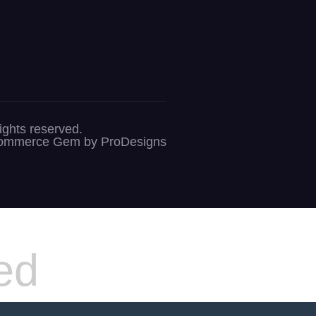
s reserved.
ommerce Gem by
ProDesigns
ed