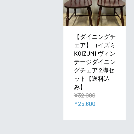
【ダイニングチ
ェア】コイズミ
KOIZUMI ヴィン
テージダイニン
グチェア 2脚セ
ット【送料込
み】
¥
32,000
元
現
¥
25,600
の
在
価
の
格
価