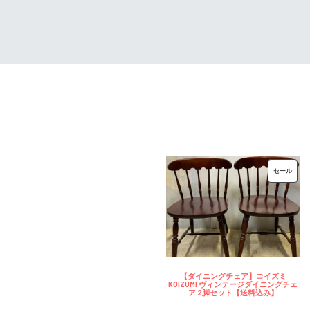
は
格
¥32,000
は
で
¥25,600
し
で
た。
す。
販
セール
売
中
の
商
品
【ダイニングチェア】コイズミ
KOIZUMI ヴィンテージダイニングチェ
ア 2脚セット【送料込み】