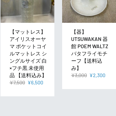
【マットレス】
【器】
アイリスオーヤ
UTSUWAKAN 器
マ ポケットコイ
館 POEM WALTZ
ルマットレス シ
バタフライモチ
ングルサイズ 白
ーフ【送料込
×フチ黒 未使用
み】
元
現
品 【送料込み】
¥
3,000
¥
2,300
元
現
の
在
¥
7,500
¥
6,500
の
在
価
の
価
の
格
価
格
価
は
格
は
格
¥3,000
は