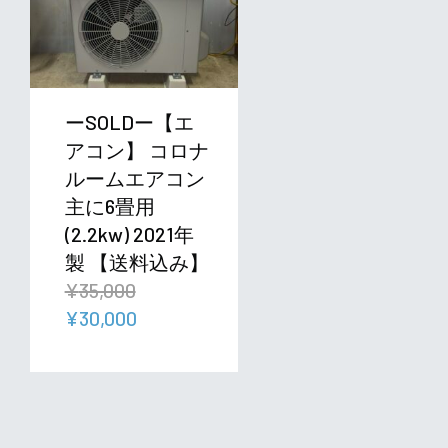
ーSOLDー【エ
アコン】 コロナ
ルームエアコン
主に6畳用
(2.2kw) 2021年
製 【送料込み】
¥
35,000
元
現
¥
30,000
の
在
価
の
格
価
は
格