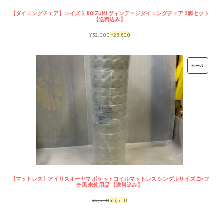
【ダイニングチェア】コイズミ KOIZUMI ヴィンテージダイニングチェア 2脚セット
【送料込み】
元
現
¥
32,000
¥
25,600
の
在
価
の
販
セール
格
価
売
は
格
中
¥32,000
は
の
で
¥25,600
商
し
で
品
た。
す。
【マットレス】アイリスオーヤマ ポケットコイルマットレス シングルサイズ 白×フ
チ黒 未使用品 【送料込み】
元
現
¥
7,500
¥
6,500
の
在