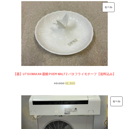
価
の
販
セール
格
価
売
は
格
中
¥7,500
は
の
で
¥6,500
商
し
で
品
た。
す。
【器】UTSUWAKAN 器館 POEM WALTZ バタフライモチーフ【送料込み】
元
現
¥
3,000
¥
2,300
の
在
価
の
販
セール
格
価
売
は
格
中
¥3,000
は
の