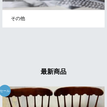
その他
最新商品
セール