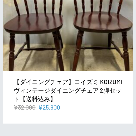
【ダイニングチェア】コイズミ KOIZUMI
ヴィンテージダイニングチェア 2脚セッ
ト【送料込み】
元
現
¥
32,000
¥
25,600
の
在
価
の
格
価