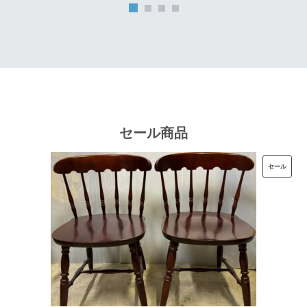
は
格
¥32,000
は
で
¥25,600
し
で
た。
す。
セール商品
販
セール
売
中
の
商
品