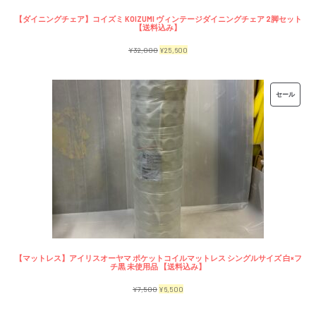
【ダイニングチェア】コイズミ KOIZUMI ヴィンテージダイニングチェア 2脚セット
【送料込み】
元
現
¥
32,000
¥
25,600
の
在
価
の
販
セール
格
価
売
は
格
中
¥32,000
は
の
で
¥25,600
商
し
で
品
た。
す。
【マットレス】アイリスオーヤマ ポケットコイルマットレス シングルサイズ 白×フ
チ黒 未使用品 【送料込み】
元
現
¥
7,500
¥
6,500
の
在