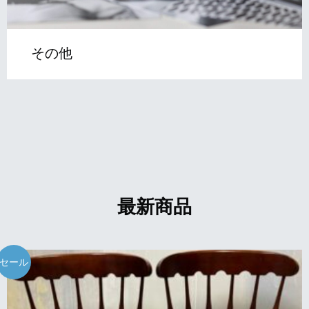
その他
最新商品
セール