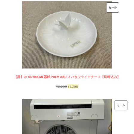
価
の
販
セール
格
価
売
は
格
中
¥7,500
は
の
で
¥6,500
商
し
で
品
た。
す。
【器】UTSUWAKAN 器館 POEM WALTZ バタフライモチーフ【送料込み】
元
現
¥
3,000
¥
2,300
の
在
価
の
販
セール
格
価
売
は
格
中
¥3,000
は
の