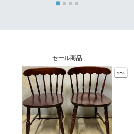
は
格
¥32,000
は
で
¥25,600
し
で
た。
す。
セール商品
販
セール
売
中
の
商
品