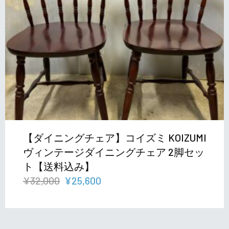
【ダイニングチェア】コイズミ KOIZUMI
ヴィンテージダイニングチェア 2脚セッ
ト【送料込み】
元
現
¥
32,000
¥
25,600
の
在
価
の
格
価