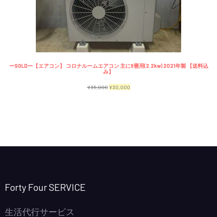
で
¥2,300
商
し
で
品
た。
す。
ーSOLDー【エアコン】 コロナルームエアコン 主に6畳用(2.2kw) 2021年製 【送料込
み】
元
現
¥
35,000
¥
30,000
の
在
価
の
格
価
は
格
¥35,000
は
で
¥30,000
し
で
Forty Four SERVICE
た。
す。
生活代行サービス